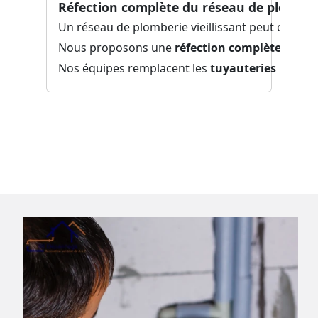
Réfection complète du réseau de plomber
Mi
Un réseau de plomberie vieillissant peut causer
Le
Nous proposons une
réfection complète
pour g
Nou
Nos équipes remplacent les
tuyauteries usées
p